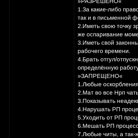
»РАЗРЕШЕНО«
1.За какие-либо прав
так и в письменной фо
2.Иметь свою точку з
же оспаривание моме
3.Иметь свой законны
рабочего времени.​
4.Брать отгул/отпус
определённую работу.
»ЗАПРЕЩЕНО«
1.Любые оскорбления
2.Мат во все Нрп чаты
3.Показывать неадекв
4.Нарушать РП процес
5.Уходить от РП проце
6.Мешать РП процессу
7.Любые читы, а так