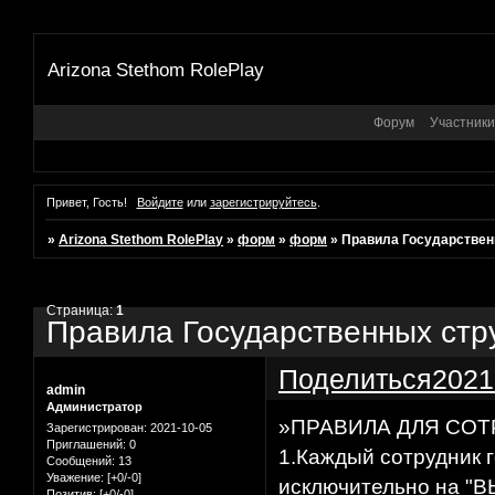
Arizona Stethom RolePlay
Форум
Участники
Привет, Гость!
Войдите
или
зарегистрируйтесь
.
»
Arizona Stethom RolePlay
»
форм
»
форм
»
Правила Государствен
Страница:
1
Правила Государственных стр
Поделиться
2021
admin
Администратор
»ПРАВИЛА ДЛЯ СОТ
Зарегистрирован
: 2021-10-05
Приглашений:
0
1.Каждый сотрудник 
Сообщений:
13
Уважение:
[+0/-0]
исключительно на "ВЫ
Позитив:
[+0/-0]